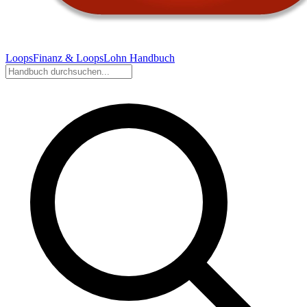
LoopsFinanz & LoopsLohn Handbuch