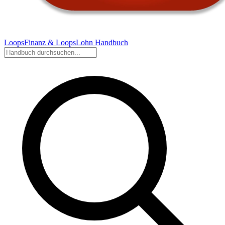
LoopsFinanz & LoopsLohn Handbuch