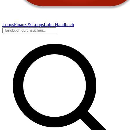
LoopsFinanz & LoopsLohn Handbuch