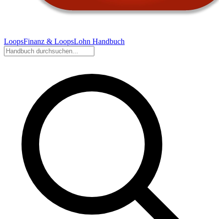
LoopsFinanz & LoopsLohn Handbuch