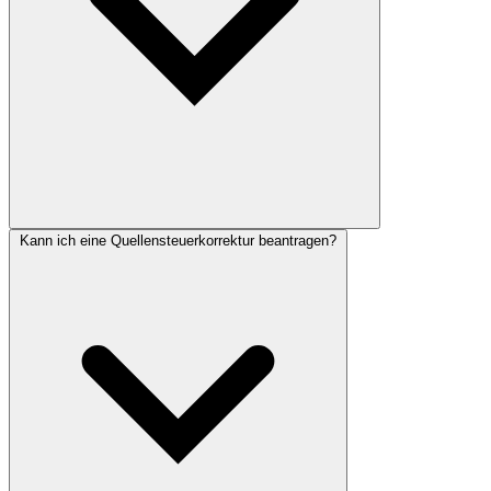
Kann ich eine Quellensteuerkorrektur beantragen?
Quellensteuerpflichtig im Kanton Schwyz sind ausländische
Arbeitnehmende ohne Niederlassungsbewilligung C sowie
Grenzgänger. Auch Schweizer Arbeitnehmende mit Wohnsitz im
Ausland unterliegen der Quellensteuer.