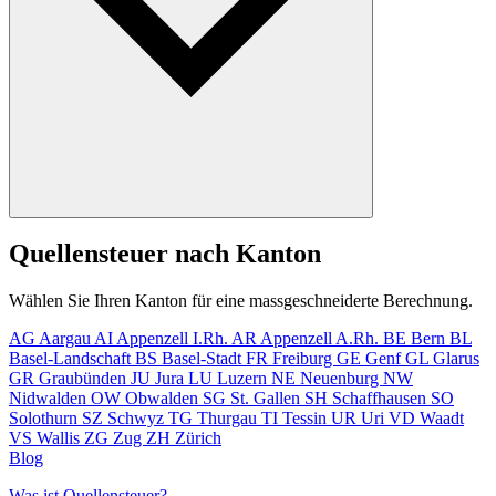
Es gilt grundsätzlich das Wohnortprinzip: Die Quellensteuer wird
Quellensteuer nach Kanton
beim Steueramt am Wohnort des Arbeitnehmenden angemeldet. Bei
Personen ohne Wohnsitz in der Schweiz (z. B. Grenzgänger) gilt
Wählen Sie Ihren Kanton für eine massgeschneiderte Berechnung.
das Arbeitsortprinzip.
AG
Aargau
AI
Appenzell I.Rh.
AR
Appenzell A.Rh.
BE
Bern
BL
Basel-Landschaft
BS
Basel-Stadt
FR
Freiburg
GE
Genf
GL
Glarus
GR
Graubünden
JU
Jura
LU
Luzern
NE
Neuenburg
NW
Nidwalden
OW
Obwalden
SG
St. Gallen
SH
Schaffhausen
SO
Solothurn
SZ
Schwyz
TG
Thurgau
TI
Tessin
UR
Uri
VD
Waadt
VS
Wallis
ZG
Zug
ZH
Zürich
Blog
Was ist Quellensteuer?