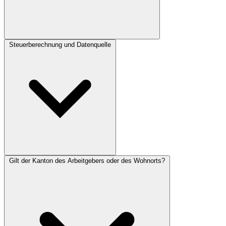
Steuerberechnung und Datenquelle
Ja, bis zum 31. März des Folgejahres können Sie im Kanton
Schwyz eine nachträgliche ordentliche Veranlagung oder eine
Tarifkorrektur beantragen, wenn sich Ihre persönlichen Verhältnisse
geändert haben.
Gilt der Kanton des Arbeitgebers oder des Wohnorts?
Die Berechnung der Quellensteuer basiert auf den offiziellen
Tarifdaten der Eidgenössischen Steuerverwaltung (ESTV). Die
Tarife werden jährlich von der ESTV publiziert und in unserem
Rechner aktuell abgebildet. Weitere Informationen finden Sie unter
www.estv.admin.ch.