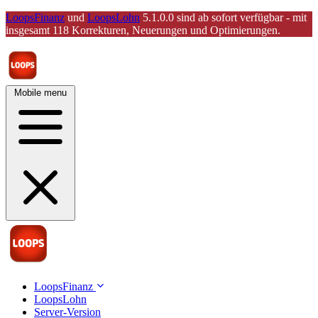
LoopsFinanz
und
LoopsLohn
5.1.0.0 sind ab sofort verfügbar - mit
insgesamt 118 Korrekturen, Neuerungen und Optimierungen.
Mobile menu
LoopsFinanz
LoopsLohn
Server-Version