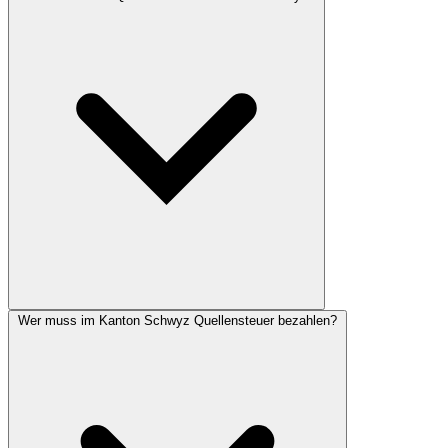
Wer muss im Kanton Schwyz Quellensteuer bezahlen?
Die Höhe der Quellensteuer im Kanton Schwyz hängt von Ihrem
Bruttolohn, Familienstand, Anzahl Kinder und Konfession ab.
Nutzen Sie unseren Rechner für eine individuelle Berechnung.