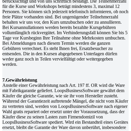
berücksichtigt und von uns schriftlich bestätigt. Die Teilnehmerzahl
für die Kurse und Workshops beträgt mindestens 3, maximal 12
Personen. Sie können sich jederzeit telefonisch informieren, ob noch
freie Plätze vorhanden sind. Bei ungenügender Teilnehmerzahl
behalten wir uns vor, den Kurs umzubuchen oder zu annullieren.
Bei Kursannullationen werden bereits bezahlte Kursgebühren
vollumfänglich rückvergütet. Im Verhinderungsfall können Sie bis 5
Tage vor Kursbeginn Ihre Teilnahme ohne Mehrkosten umbuchen.
Bei Abmeldungen nach diesem Termin werden die ganzen
Gebühren verrechnet. Es steht Ihnen frei, Ersatzbesucher zu
entsenden. Die in den Kursen abgegebenen Unterlagen dürfen
weder ganz noch in Teilen vervielfältigt oder weitergegeben
werden.
7.Gewährleistung
Anstelle einer Gewährleistung nach Art. 197 ff. OR wird die Ware
mit Fabrikgarantie geliefert. LoopsBusinessSoftware gewährt dem
Käufer die gleiche Garantie, wie sie ihr vom Hersteller zusteht.
Während der Garantiezeit auftretende Mängel, die nicht vom Käufer
zu vertreten sind, werden von LoopsBusinessSoftware nach eigener
Wahl gratis repariert oder ersetzt unter der Voraussetzung, dass der
Käufer diese zu seinen Lasten zum Firmendomizil von
LoopsBusinessSoftware spediert. Wird ein Bestandteil eines Gerätes
ersetzt, bleibt die Garantie der Ware davon unberührt, insbesondere