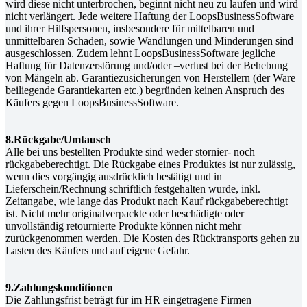
wird diese nicht unterbrochen, beginnt nicht neu zu laufen und wird
nicht verlängert. Jede weitere Haftung der LoopsBusinessSoftware
und ihrer Hilfspersonen, insbesondere für mittelbaren und
unmittelbaren Schaden, sowie Wandlungen und Minderungen sind
ausgeschlossen. Zudem lehnt LoopsBusinessSoftware jegliche
Haftung für Datenzerstörung und/oder –verlust bei der Behebung
von Mängeln ab. Garantiezusicherungen von Herstellern (der Ware
beiliegende Garantiekarten etc.) begründen keinen Anspruch des
Käufers gegen LoopsBusinessSoftware.
8.Rückgabe/Umtausch
Alle bei uns bestellten Produkte sind weder stornier- noch
rückgabeberechtigt. Die Rückgabe eines Produktes ist nur zulässig,
wenn dies vorgängig ausdrücklich bestätigt und in
Lieferschein/Rechnung schriftlich festgehalten wurde, inkl.
Zeitangabe, wie lange das Produkt nach Kauf rückgabeberechtigt
ist. Nicht mehr originalverpackte oder beschädigte oder
unvollständig retournierte Produkte können nicht mehr
zurückgenommen werden. Die Kosten des Rücktransports gehen zu
Lasten des Käufers und auf eigene Gefahr.
9.Zahlungskonditionen
Die Zahlungsfrist beträgt für im HR eingetragene Firmen