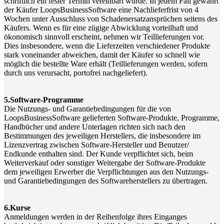
schriftlich ein fester Termin vereinbart wurde. In jedem Fall gewährt
der Käufer LoopsBusinessSoftware eine Nachlieferfrist von 4
Wochen unter Ausschluss von Schadenersatzansprüchen seitens des
Käufers. Wenn es für eine zügige Abwicklung vorteilhaft und
ökonomisch sinnvoll erscheint, nehmen wir Teillieferungen vor.
Dies insbesondere, wenn die Lieferzeiten verschiedener Produkte
stark voneinander abweichen, damit der Käufer so schnell wie
möglich die bestellte Ware erhält (Teillieferungen werden, sofern
durch uns verursacht, portofrei nachgeliefert).
5.Software-Programme
Die Nutzungs- und Garantiebedingungen für die von
LoopsBusinessSoftware gelieferten Software-Produkte, Programme,
Handbücher und andere Unterlagen richten sich nach den
Bestimmungen des jeweiligen Herstellers, die insbesondere im
Lizenzvertrag zwischen Software-Hersteller und Benutzer/
Endkunde enthalten sind. Der Kunde verpflichtet sich, beim
Weiterverkauf oder sonstiger Weitergabe der Software-Produkte
dem jeweiligen Erwerber die Verpflichtungen aus den Nutzungs-
und Garantiebedingungen des Softwareherstellers zu übertragen.
6.Kurse
Anmeldungen werden in der Reihenfolge ihres Einganges