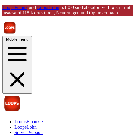
LoopsFinanz
und
LoopsLohn
5.1.0.0 sind ab sofort verfügbar - mit
insgesamt 118 Korrekturen, Neuerungen und Optimierungen.
Mobile menu
LoopsFinanz
LoopsLohn
Server-Version