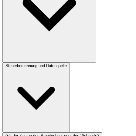
Steuerberechnung und Datenquelle
Ja, bis zum 31. März des Folgejahres können Sie im Kanton Basel-
Landschaft eine nachträgliche ordentliche Veranlagung oder eine
Tarifkorrektur beantragen, wenn sich Ihre persönlichen Verhältnisse
geändert haben.
Gilt der Kanton des Arbeitgebers oder des Wohnorts?