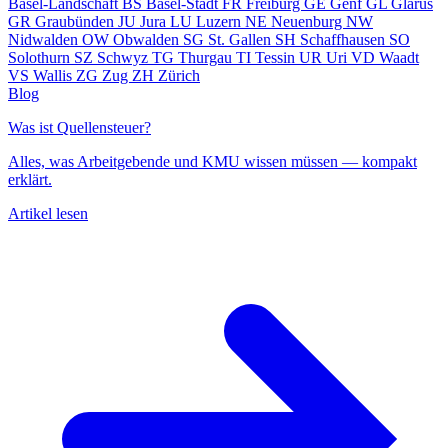
Basel-Landschaft
BS
Basel-Stadt
FR
Freiburg
GE
Genf
GL
Glarus
GR
Graubünden
JU
Jura
LU
Luzern
NE
Neuenburg
NW
Nidwalden
OW
Obwalden
SG
St. Gallen
SH
Schaffhausen
SO
Solothurn
SZ
Schwyz
TG
Thurgau
TI
Tessin
UR
Uri
VD
Waadt
VS
Wallis
ZG
Zug
ZH
Zürich
Blog
Was ist Quellensteuer?
Alles, was Arbeitgebende und KMU wissen müssen — kompakt
erklärt.
Artikel lesen