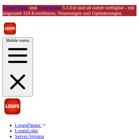
LoopsFinanz
und
LoopsLohn
5.1.0.0 sind ab sofort verfügbar - mit
insgesamt 118 Korrekturen, Neuerungen und Optimierungen.
Mobile menu
LoopsFinanz
LoopsLohn
Server-Version