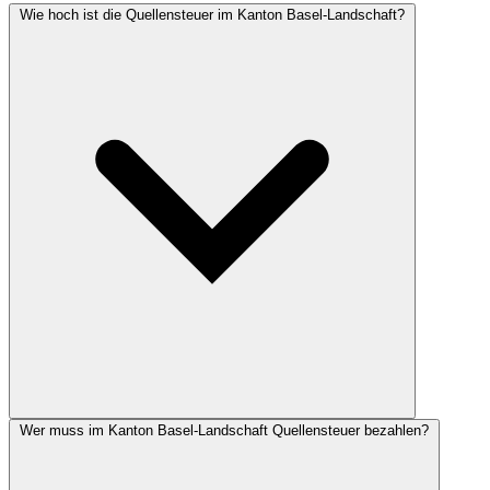
Wie hoch ist die Quellensteuer im Kanton Basel-Landschaft?
Wer muss im Kanton Basel-Landschaft Quellensteuer bezahlen?
Die Höhe der Quellensteuer im Kanton Basel-Landschaft hängt von
Ihrem Bruttolohn, Familienstand, Anzahl Kinder und Konfession
ab. Nutzen Sie unseren Rechner für eine individuelle Berechnung.