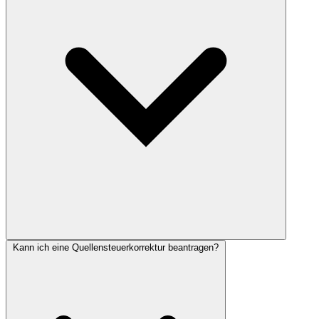
Kann ich eine Quellensteuerkorrektur beantragen?
Quellensteuerpflichtig im Kanton Basel-Landschaft sind
ausländische Arbeitnehmende ohne Niederlassungsbewilligung C
sowie Grenzgänger. Auch Schweizer Arbeitnehmende mit Wohnsitz
im Ausland unterliegen der Quellensteuer.